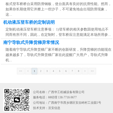
板式登车桥桥台采用防滑钢板，使台面具有良好的抗滑性能。然而，
如果你长期使用它并擦上一些沙子，不可避免地会出现防滑现象，
这...
机动液压登车桥的定制说明
定制机动液压登车桥注意事项： 1)登车桥的相关参数因使用地点不
同而有所不同，因此，在定制时，登车桥应注意能满足本场所用参...
南宁导轨式升降货梯异常情况
随着南宁导轨式升降货梯厂家不断的创新研发，升降货梯的功能现在
越来越多了，导轨式升降货梯厂家在此提醒广大用户，导轨式升降
机...
<<
<
1
2
3
4
5
6
7
8
>
>>
公司名称：广西华工机械设备有限公司
服务电话：钟经理 138-7718-9677
公司地址：广西南宁市西乡塘区安吉峙村工业园1号
技术支持：
亘安信息