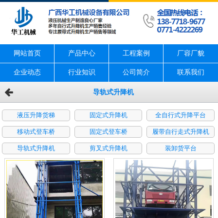
网站首页
产品中心
工程案例
厂容厂貌
企业动态
行业知识
公司简介
联系我们
导轨式升降机
液压升降货梯
固定式升降机
全自行式升降平台
移动式登车桥
固定式登车桥
履带自行走式升降机
导轨式升降机
剪叉式升降机
装卸货平台