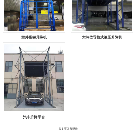
室外货梯升降机
大吨位导轨式液压升降机
汽车升降平台
共
1
页
3
条记录