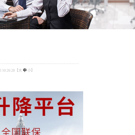
10:26:28【
大
中
小
】